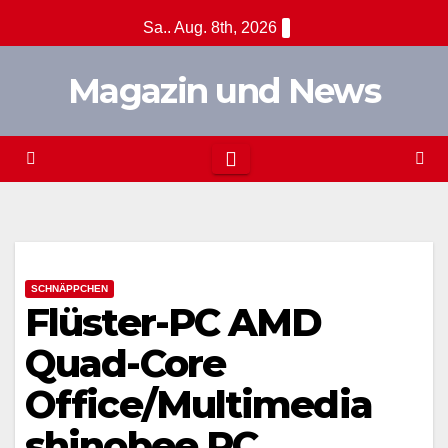
Zum
Sa.. Aug. 8th, 2026
Inhalt
springen
Magazin und News
SCHNÄPPCHEN
Flüster-PC AMD
Quad-Core
Office/Multimedia
shinobee PC