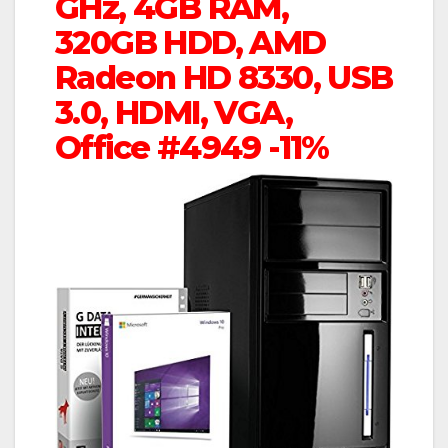
GHz, 4GB RAM,
320GB HDD, AMD
Radeon HD 8330, USB
3.0, HDMI, VGA,
Office #4949 -11%