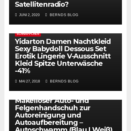
Satellitenradio?
JUNI 2, 2020
BERNDS BLOG
SCHNÄPPCHEN
Yidarton Damen Nachtkleid
Sexy Babydoll Dessous Set
Erotik Lingerie V-Ausschnitt
Kleid Spitze Unterwäsche
-41%
SCHNÄPPCHEN
Premium
MAI 27, 2018
BERNDS BLOG
Autowaschhandschuh aus
saugfähigster Mikrofaser –
Makelloser Auto- und
Felgenhandschuh zur
Autoreinigung und
Autoaufbereitung –
Autoschwamm (Blau | Weiß)