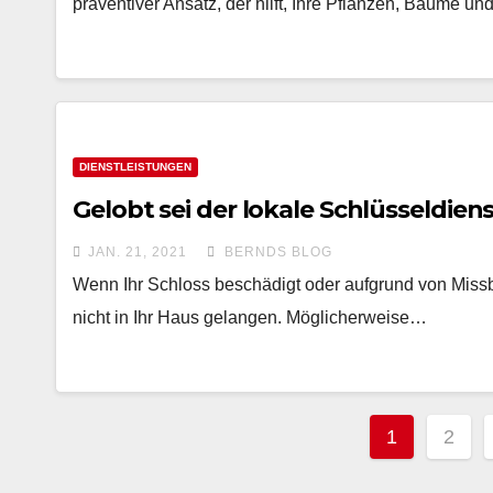
präventiver Ansatz, der hilft, Ihre Pflanzen, Bäume u
DIENSTLEISTUNGEN
Gelobt sei der lokale Schlüsseldien
JAN. 21, 2021
BERNDS BLOG
Wenn Ihr Schloss beschädigt oder aufgrund von Missb
nicht in Ihr Haus gelangen. Möglicherweise…
Beitrag
1
2