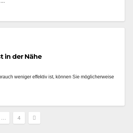
nd…
st in der Nähe
rauch weniger effektiv ist, können Sie möglicherweise
snavigation
…
4