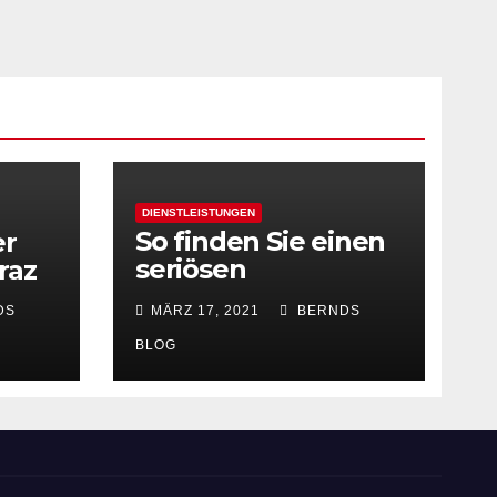
DIENSTLEISTUNGEN
So finden Sie einen
er
seriösen
raz
Schlüsseldienst
DS
MÄRZ 17, 2021
BERNDS
BLOG