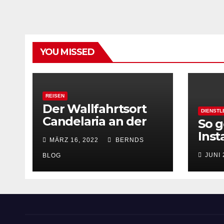
YOU MISSED
REISEN
Der Wallfahrtsort
DIENSTL
Candelaria an der
So g
Ostküste Teneriffas
Inst
MÄRZ 16, 2022
BERNDS
zu 
JUNI 
BLOG