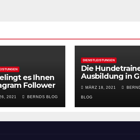
DIENSTLEISTUNGEN
Die Hundetrain
EISTUNGEN
Ausbildung in G
elingt es Ihnen
agram Follower
MÄRZ 18, 2021
BERN
kaufen
26, 2021
BERNDS BLOG
BLOG