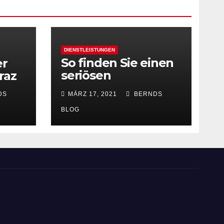
DIENSTLEISTUNGEN
So finden Sie einen
er
seriösen
raz
Schlüsseldienst
DS
MÄRZ 17, 2021
BERNDS
BLOG