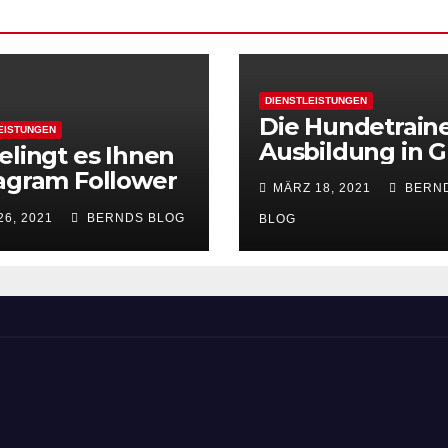
DIENSTLEISTUNGEN
Die Hundetrain
EISTUNGEN
Ausbildung in G
elingt es Ihnen
agram Follower
MÄRZ 18, 2021
BERN
kaufen
26, 2021
BERNDS BLOG
BLOG