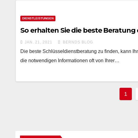
DIENSTLEISTUNGEN
So erhalten Sie die beste Beratung
JAN. 21, 2021
BERNDS BLOG
Die beste Schlüsseldienstberatung zu finden, kann Ih
die notwendigen Informationen oft von Ihrer…
Beit
1