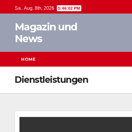
Zum
Sa.. Aug. 8th, 2026
5:46:02 PM
Inhalt
springen
Magazin und
News
HOME
Dienstleistungen