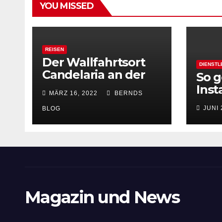
YOU MISSED
REISEN
Der Wallfahrtsort
DIENSTL
Candelaria an der
So g
Ostküste Teneriffas
Inst
MÄRZ 16, 2022
BERNDS
zu 
JUNI 
BLOG
Magazin und News